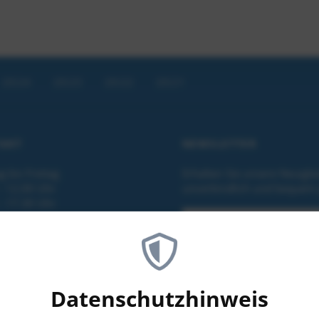
2024
2023
2022
2021
AKT
NEWSLETTER
 bis Freitag
Erhalten Sie unsere Neuigke
- 12.00 Uhr
unverbindlich und bequem 
- 17.30 Uhr
halb der Büroöffnungszeiten
 Sie uns auch eine Nachricht
n Anrufbeantworter sprechen.
Datenschutzhinweis