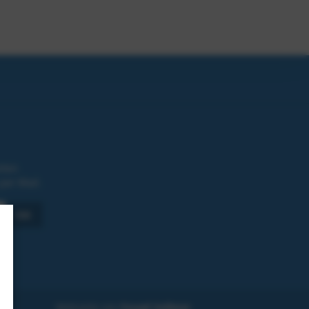
iten
per Mail.
Webseite von
Fouad Vollmer