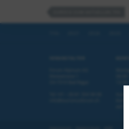
ZURÜCK ZUM AKTUELLEN TFA
2027
2026
2025
TFA
:
VERANSTALTER
KONT
Forum Alpinum AG
Montag
Elestastrasse 1
08.00 
CH-7310 Bad Ragaz
13.30 
Tel +41 – (0) 81 354 98 08
Ausser
info@tourismusforum.ch
können
auf de
Impressum
Datenschutz
AGB